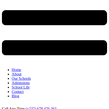
Home
About
Our Schools
Admissions
School Life
Contact
Blog
Call Any Time
(+237) 678 476 263