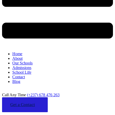
Home
About
Our Schools
Admissions
School Life
Contact
Blog
Call Any Time
(+237) 678 476 263
Get a Contact